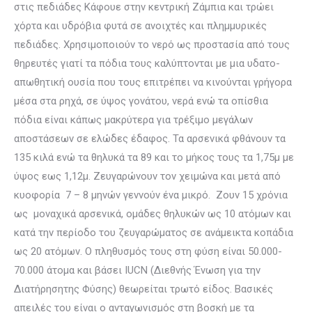
στις πεδιάδες Κάφουε στην κεντρική Ζάμπια και τρώει
χόρτα και υδρόβια φυτά σε ανοιχτές και πλημμυρικές
πεδιάδες. Χρησιμοποιούν το νερό ως προστασία από τους
θηρευτές γιατί τα πόδια τους καλύπτονται με μια υδατο-
απωθητική ουσία που τους επιτρέπει να κινούνται γρήγορα
μέσα στα ρηχά, σε ύψος γονάτου, νερά ενώ τα οπίσθια
πόδια είναι κάπως μακρύτερα για τρέξιμο μεγάλων
αποστάσεων σε ελώδες έδαφος. Τα αρσενικά φθάνουν τα
135 κιλά ενώ τα θηλυκά τα 89 και το μήκος τους τα 1,75μ με
ύψος εως 1,12μ. Ζευγαρώνουν τον χειμώνα και μετά από
κυοφορία 7 – 8 μηνών γεννούν ένα μικρό. Ζουν 15 χρόνια
ως μοναχικά αρσενικά, ομάδες θηλυκών ως 10 ατόμων και
κατά την περίοδο του ζευγαρώματος σε ανάμεικτα κοπάδια
ως 20 ατόμων. Ο πληθυσμός τους στη φύση είναι 50.000-
70.000 άτομα και βάσει IUCN (Διεθνής Ένωση για την
Διατήρησητης Φύσης) θεωρείται τρωτό είδος. Βασικές
απειλές του είναι ο ανταγωνισμός στη βοσκή με τα