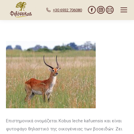
+30 6932 706080
Facebook
Instagram
Mail
page
page
page
opens
opens
opens
in
in
in
new
new
new
window
window
window
Επιστημονικά ονομάζεται Kobus leche kafuensis και είναι
φυτοφάγο θηλαστικό της οικογένειας των βοοειδών. Ζει