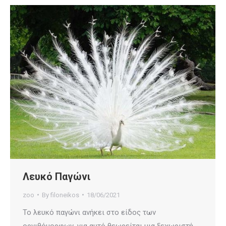
Λευκό Παγώνι
zoo
By
filoneikos
18/06/2021
Το λευκό παγώνι ανήκει στο είδος των
ορνιθόμορφων, για αυτό θεωρείται μια ξεχωριστή