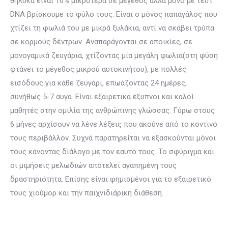
θηλυκά είναι 10% μικρότερα σε μέγεθος αλλά μόνο με τεστ
DNA βρίσκουμε το φύλο τους. Είναι ο μόνος παπαγάλος που
χτίζει τη φωλιά του με μικρά ξυλάκια, αντί να σκάβει τρύπα
σε κορμούς δέντρων. Αναπαράγονται σε αποικίες, σε
μονογαμικά ζευγάρια, χτίζοντας μία μεγάλη φωλιά(στη φύση
φτάνει το μέγεθος μικρού αυτοκινήτου), με πολλές
εισόδους για κάθε ζευγάρι, επωάζοντας 24 ημέρες,
συνήθως 5-7 αυγά. Είναι εξαιρετικά έξυπνοι και καλοί
μαθητές στην ομιλία της ανθρώπινης γλώσσας. Γύρω στους
6 μήνες αρχίσουν να λένε λέξεις που ακούνε από το κοντινό
τους περιβάλλον. Συχνά παρατηρείται να εξασκούνται μόνοι
τους κάνοντας διάλογο με τον εαυτό τους. Το σφύριγμα και
οι μιμήσεις μελωδιών αποτελεί αγαπημένη τους
δραστηριότητα. Επίσης είναι φημισμένοι για το εξαιρετικό
τους χιούμορ και την παιχνιδιάρικη διάθεση.