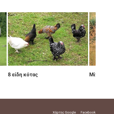
8 είδη κότας
Μίνι ζεμπ
Χάρτης Google
Facebook